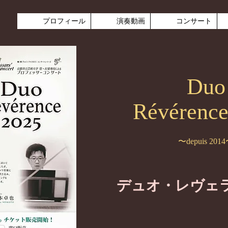
プロフィール
演奏動画
コンサート
Duo
Révérence
〜depuis 201
デュオ・レヴェラン