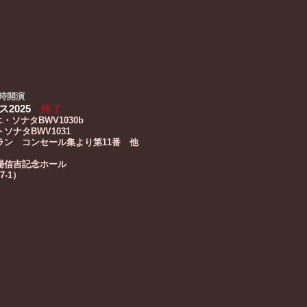
9時開演
2025
終了
・ソナタBWV1030b
BWV1031
ン コンセール集より第11番​ 他
場信吉記念ホール
-1）