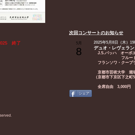
次回コンサートのお知らせ
5月
2025年5月8日（木）1
025 終了
デュオ・レヴェランス
8
J.S.バッハ オーボエ
フルートソナタ
フランソワ・クープラ
京都市芸術大学 堀
（京都市下京区下之町57
​ 全席自由 3,000円
シェア
served.